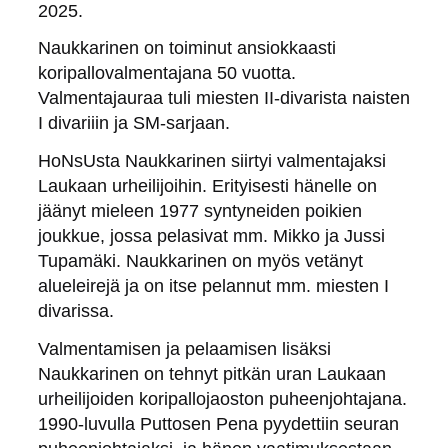
2025.
Naukkarinen on toiminut ansiokkaasti
koripallovalmentajana 50 vuotta.
Valmentajauraa tuli miesten II-divarista naisten
I divariiin ja SM-sarjaan.
HoNsUsta Naukkarinen siirtyi valmentajaksi
Laukaan urheilijoihin. Erityisesti hänelle on
jäänyt mieleen 1977 syntyneiden poikien
joukkue, jossa pelasivat mm. Mikko ja Jussi
Tupamäki. Naukkarinen on myös vetänyt
alueleirejä ja on itse pelannut mm. miesten I
divarissa.
Valmentamisen ja pelaamisen lisäksi
Naukkarinen on tehnyt pitkän uran Laukaan
urheilijoiden koripallojaoston puheenjohtajana.
1990-luvulla Puttosen Pena pyydettiin seuran