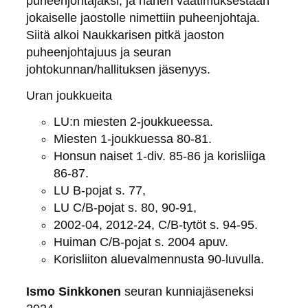
puheenjohtajaksi, ja hänen vaatimuksestaan
jokaiselle jaostolle nimettiin puheenjohtaja.
Siitä alkoi Naukkarisen pitkä jaoston
puheenjohtajuus ja seuran
johtokunnan/hallituksen jäsenyys.
Uran joukkueita
LU:n miesten 2-joukkueessa.
Miesten 1-joukkuessa 80-81.
Honsun naiset 1-div. 85-86 ja korisliiga
86-87.
LU B-pojat s. 77,
LU C/B-pojat s. 80, 90-91,
2002-04, 2012-24, C/B-tytöt s. 94-95.
Huiman C/B-pojat s. 2004 apuv.
Korisliiton aluevalmennusta 90-luvulla.
Ismo Sinkkonen
seuran kunniajäseneksi