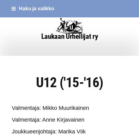
Siirry
Haku ja valikko
sivun
sisältöön
Laukaan Urheilijat ry
U12 ('15-'16)
Valmentaja: Mikko Muurikainen
Valmentaja: Anne Kirjavainen
Joukkueenjohtaja: Marika Viik