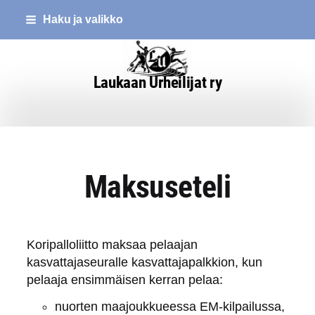
Siirry
Haku ja valikko
sivun
sisältöön
Laukaan Urheilijat ry
Maksuseteli
Koripalloliitto maksaa pelaajan
kasvattajaseuralle kasvattajapalkkion, kun
pelaaja ensimmäisen kerran pelaa:
nuorten maajoukkueessa EM-kilpailussa,