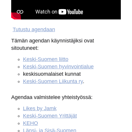
Tarkista selaimen yksityisyysasetukset.
Tutustu agendaan
Tämän agendan käynnistäjiksi ovat
sitoutuneet:
Keski-Suomen liitto
Keski-Suomen hyvinvointialue
keskisuomalaiset kunnat
Keski-Suomen Liikunta ry
.
Agendaa valmistelee yhteistyössä:
Likes by Jamk
Keski-Suomen Yrittäjät
KEHO
Länsi- ja Sisä-Suomen