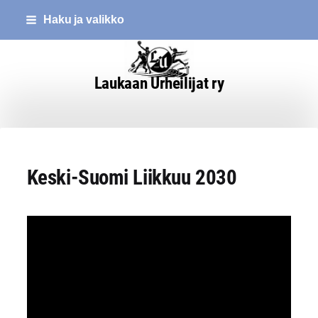
Siirry
Haku ja valikko
sivun
sisältöön
Laukaan Urheilijat ry
Keski-Suomi Liikkuu 2030
YouTube-videon näyttäminen ei onnistunut.