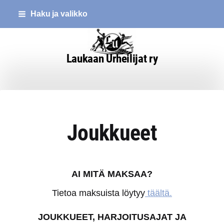
Siirry
Haku ja valikko
sivun
sisältöön
Laukaan Urheilijat ry
Joukkueet
AI MITÄ MAKSAA?
Tietoa maksuista löytyy
täältä.
JOUKKUEET, HARJOITUSAJAT JA